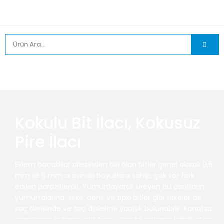
Kokulu Bit İlacı, Kokusuz
Pire İlacı
Eklem bacaklılar ailesinden biri olan bitler genel olarak 0,5
mm ile 5 mm arasında boyutlara sahip, çok zor fark
edilen parazitlerdir. Yumurtlayarak üreyen bu canlıların
yumurtalarına ‘sirke’ denir ve tıpkı bitler gibi sirkeler de
saç derisinde ve saç diplerine yapışık bulunabilir. Kanatsız
olmalarına rağmen oldukça yükseğe zıplama kabiliyetine