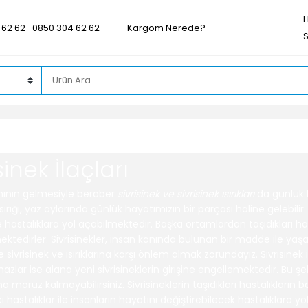
 62 62- 0850 304 62 62
Kargom Nerede?
sinek İlaçları
ınının gelmesiyle beraber
sivrisinek ve sivrisinek ısırıkları
da günlük h
ısırığı, yaz aylarında günlük hayatımızın bir parçası haline gelebilir. S
e hastalıklara yol açabilmektedir. Başka ortamlardan taşıdıkları ha
ektedirler. Sivrisinekler, insan kanında bulunan bir madde ile yaşa
 sivrisinek ve ısırıklarına karşı önlem almak zorundayız. Sivrisinek 
hazlar
ise alana yeni sivrisineklerin girişine engellemektedir. Bu şe
na maruz kalmayabilirsiniz. Sivrisineklerin taşıdıkları hastalıkların 
cı hastalıklar ile insanların hayatını değiştirebilecek hastalıklara