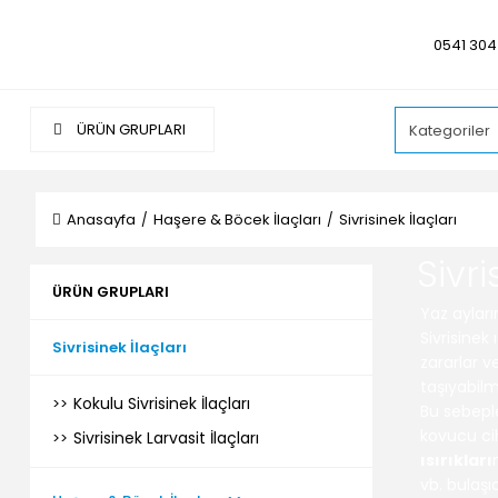
0541 304
ÜRÜN GRUPLARI
Anasayfa
Haşere & Böcek İlaçları
Sivrisinek İlaçları
Sivri
ÜRÜN GRUPLARI
Yaz aylar
Sivrisinek 
Sivrisinek İlaçları
zararlar v
taşıyabilm
Kokulu Sivrisinek İlaçları
Bu sebeple
kovucu ci
Sivrisinek Larvasit İlaçları
ısırıkları
vb. bulaşı