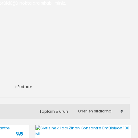
örüldüğü noktalara sıkabilirsiniz.
Profarm
Toplam 5 ürün
%5