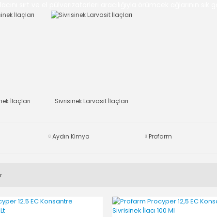
acını sırt ve el pülverizatörleri aracılığıyla örümcek ağlarının sık g
nek İlaçları
Sivrisinek Larvasit İlaçları
Aydın Kimya
Profarm
r