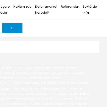
Haşere
Hakkımızda
Defansmarket
Referanslar
Sektörde
Seçin
Nerede?
14.Yıl
ayatımızın bir parçası halinde gelebilmektedir.
ivrisinek ısırıkları, basit bir olay gibi görülse de ciddi
stalıkları, kan yoluyla insandan insana
mını devam ettirebildiği için insanı ısırmak zorundadır.
ilaçları, ortamdaki sivrisinekleri öldürürken
sivrisinek
kilde ortamınızı sivrisineklerden arındabilir ve
sivrisinek
başında
sıtma hastalığı
yer almaktadır. Verem, siroz, aids
 yol açabilmektedir. Defans Market üzerinden alacağınız