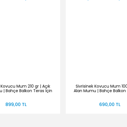
k Kovucu Mum 210 gr | Açık
Sivrisinek Kovucu Mum 100 
 | Bahçe Balkon Teras İçin
Alan Mumu | Bahçe Balkon 
ronella Aromatik Mum
Aromatik Mum
899,00 TL
690,00 TL