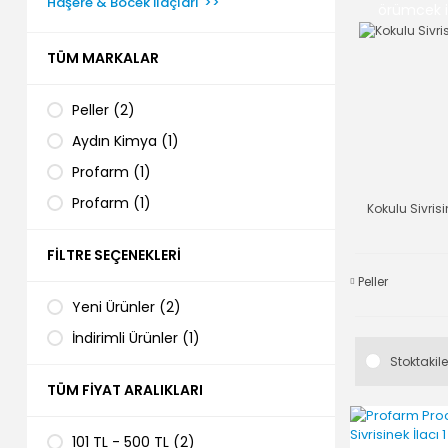
Haşere & Böcek İlaçları
örümcek il
TÜM MARKALAR
Peller (2)
Aydın Kimya (1)
Profarm (1)
Profarm (1)
Kokulu Sivrisi
FILTRE SEÇENEKLERI
Peller
Yeni Ürünler (2)
İndirimli Ürünler (1)
Stoktakile
TÜM FIYAT ARALIKLARI
101 TL - 500 TL (2)