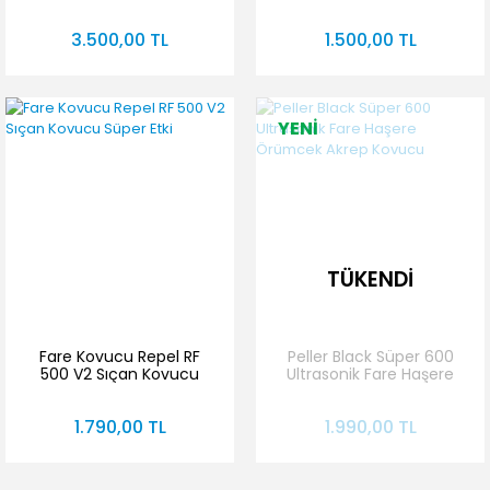
(2'Li Paket)
Cihazı (2'li Paket)
3.500,00 TL
1.500,00 TL
YENİ
TÜKENDİ
Fare Kovucu Repel RF
Peller Black Süper 600
500 V2 Sıçan Kovucu
Ultrasonik Fare Haşere
Süper Etki
Örümcek Akrep Kovucu
1.790,00 TL
1.990,00 TL