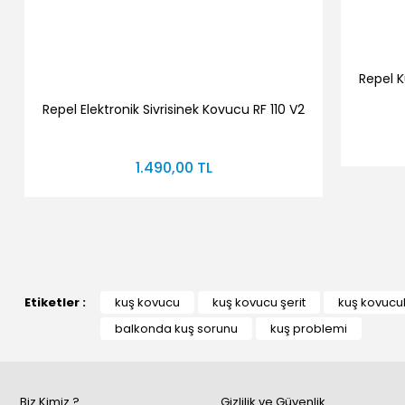
Repel K
Repel Elektronik Sivrisinek Kovucu RF 110 V2
1.490,00 TL
Etiketler :
kuş kovucu
kuş kovucu şerit
kuş kovucu
balkonda kuş sorunu
kuş problemi
Biz Kimiz ?
Gizlilik ve Güvenlik