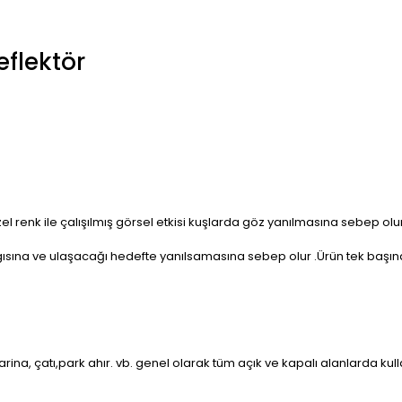
eflektör
. Özel renk ile çalışılmış görsel etkisi kuşlarda göz yanılmasına sebep 
sına ve ulaşacağı hedefte yanılsamasına sebep olur .Ürün tek başına k
arina, çatı,park ahır. vb. genel olarak tüm açık ve kapalı alanlarda k