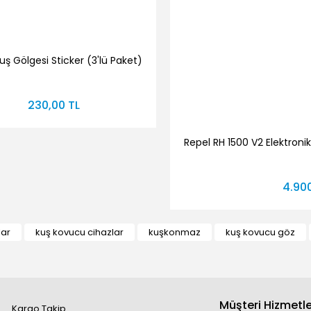
uş Gölgesi Sticker (3'lü Paket)
230,00 TL
Repel RH 1500 V2 Elektron
4.900
lar
kuş kovucu cihazlar
kuşkonmaz
kuş kovucu göz
Müşteri Hizmetle
Kargo Takip