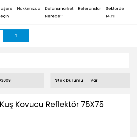
Haşere
Hakkımızda
Defansmarket
Referanslar
Sektörde
Seçin
Nerede?
14.Yıl
03009
Stok Durumu
Var
 Kuş Kovucu Reflektör 75X75