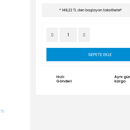
* 148,22 TL den başlayan taksitlerle!!
SEPETE EKLE
Hızlı
Aynı gü
Gönderi
kargo