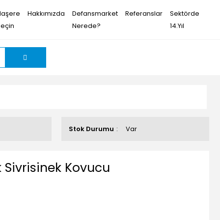
Haşere
Hakkımızda
Defansmarket
Referanslar
Sektörde
Seçin
Nerede?
14.Yıl
Stok Durumu
Var
k Sivrisinek Kovucu