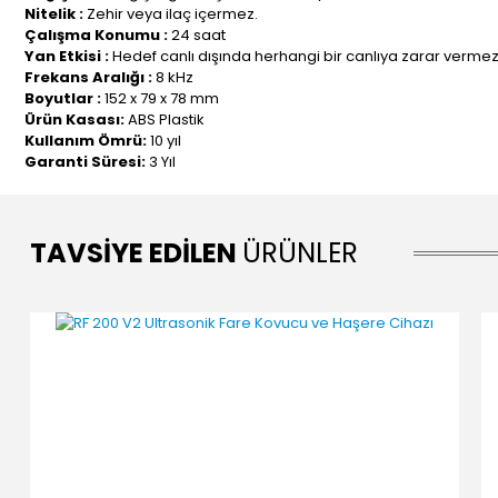
Nitelik :
Zehir veya ilaç içermez.
Çalışma Konumu :
24 saat
Yan Etkisi :
Hedef canlı dışında herhangi bir canlıya zarar vermez
Frekans Aralığı :
8 kHz
Boyutlar :
152 x 79 x 78 mm
Ürün Kasası:
ABS Plastik
Kullanım Ömrü:
10 yıl
Garanti Süresi:
3 Yıl
TAVSİYE EDİLEN
ÜRÜNLER