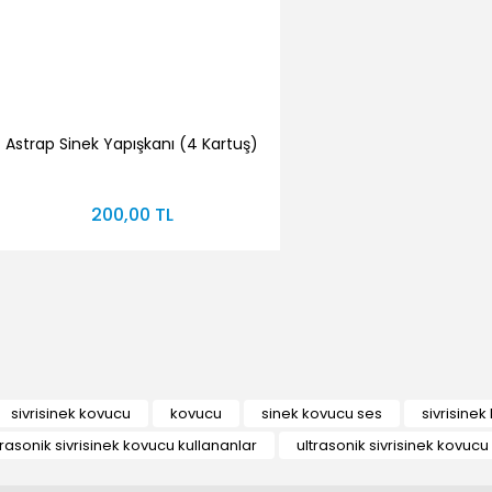
Astrap Sinek Yapışkanı (4 Kartuş)
200,00 TL
sivrisinek kovucu
kovucu
sinek kovucu ses
sivrisine
trasonik sivrisinek kovucu kullananlar
ultrasonik sivrisinek kovucu 