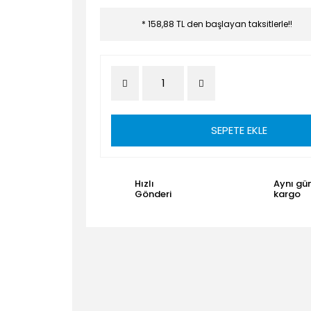
* 158,88 TL den başlayan taksitlerle!!
SEPETE EKLE
Hızlı
Aynı gü
Gönderi
kargo