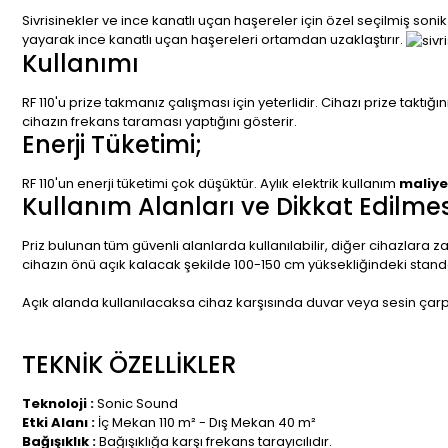
Sivrisinekler ve ince kanatlı uçan haşereler için özel seçilmiş sonik
yayarak ince kanatlı uçan haşereleri ortamdan uzaklaştırır.
Kullanımı
RF 110'u prize takmanız çalışması için yeterlidir. Cihazı prize taktığ
cihazın frekans taraması yaptığını gösterir.
Enerji Tüketimi;
RF 110'un enerji tüketimi çok düşüktür. Aylık elektrik kullanım
maliyet
Kullanım Alanları ve Dikkat Edilme
Priz bulunan tüm güvenli alanlarda kullanılabilir, diğer cihazlar
cihazın önü açık kalacak şekilde 100-150 cm yüksekliğindeki standar
Açık alanda kullanılacaksa cihaz karşısında duvar veya sesin çar
TEKNİK ÖZELLİKLER
Teknoloji :
Sonic Sound
Etki Alanı :
İç Mekan 110 m² - Dış Mekan
40 m²
Bağışıklık :
Bağışıklığa karşı frekans tarayıcılıdır.