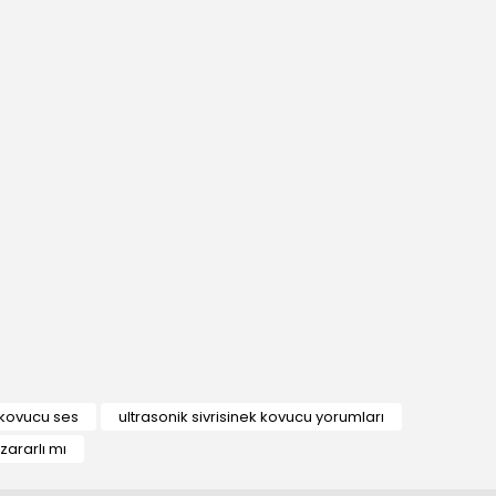
k kovucu ses
ultrasonik sivrisinek kovucu yorumları
zararlı mı