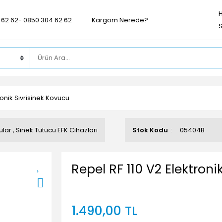
 62 62- 0850 304 62 62
Kargom Nerede?
ronik Sivrisinek Kovucu
ular
,
Sinek Tutucu EFK Cihazları
Stok Kodu
05404B
Repel RF 110 V2 Elektroni
1.490,00 TL