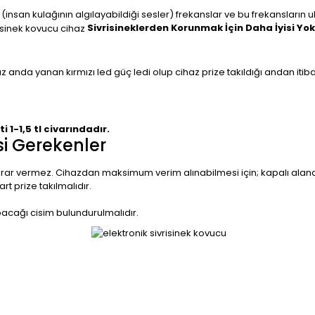
 (insan kulağının algılayabildiği sesler) frekanslar ve bu frekansların u
Sivrisineklerden Korunmak İçin Daha İyisi Yok
ınız anda yanan kırmızı led güç ledi olup cihaz prize takıldığı andan itib
i 1-1,5 tl civarındadır.
si Gerekenler
a zarar vermez. Cihazdan maksimum verim alınabilmesi için; kapalı ala
t prize takılmalıdır.
pacağı cisim bulundurulmalıdır.