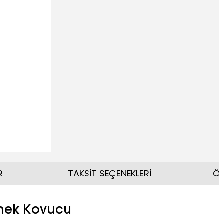
R
TAKSİT SEÇENEKLERİ
Ö
sinek Kovucu