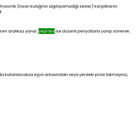
ltrasonik (insan kulağının algılayamadığı sesler) karşılıklarını
!
aren aralıksız yanar;
yeşil led
ise düzenli periyotlarla yanıp sönerek
nda kullanılacaksa eşya arkasındaki veya yerdeki prize takmayınız,