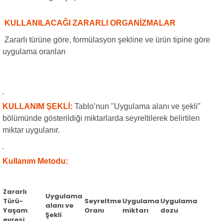
KULLANILACAĞI ZARARLI ORGANİZMALAR
Zararlı türüne göre, formülasyon şekline ve ürün tipine göre
uygulama oranları
KULLANIM ŞEKLİ:
Tablo’nun "Uygulama alanı ve şekli”
bölümünde gösterildiği miktarlarda seyreltilerek belirtilen
miktar uygulanır.
Kullanım Metodu:
Zararlı
Uygulama
Türü-
Seyreltme
Uygulama
Uygulama
alanı ve
Yaşam
Oranı
miktarı
dozu
Şekli
evresi