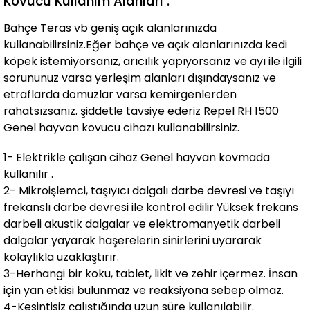
Kovucu Kullanım Alanları :
Bahçe Teras vb geniş açık alanlarınızda
kullanabilirsiniz.Eğer bahçe ve açık alanlarınızda kedi
köpek istemiyorsanız, arıcılık yapıyorsanız ve ayı ile ilgili
sorununuz varsa yerleşim alanları dışındaysanız ve
etraflarda domuzlar varsa kemirgenlerden
rahatsızsanız. şiddetle tavsiye ederiz Repel RH 1500
Genel hayvan kovucu cihazı kullanabilirsiniz.
1- Elektrikle çalışan cihaz Genel hayvan kovmada
kullanılır .
2- Mikroişlemci, taşıyıcı dalgalı darbe devresi ve taşıyı
frekanslı darbe devresi ile kontrol edilir Yüksek frekans
darbeli akustik dalgalar ve elektromanyetik darbeli
dalgalar yayarak haşerelerin sinirlerini uyararak
kolaylıkla uzaklaştırır.
3-Herhangi bir koku, tablet, likit ve zehir içermez. İnsan
için yan etkisi bulunmaz ve reaksiyona sebep olmaz.
4-Kesintisiz çalıştığında uzun süre kullanılabilir.