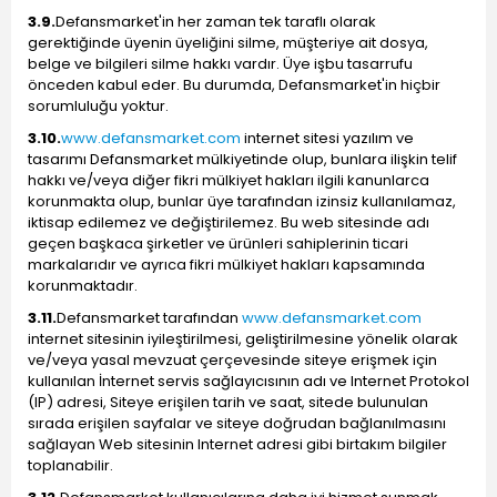
3.9.
Defansmarket'in her zaman tek taraflı olarak
gerektiğinde üyenin üyeliğini silme, müşteriye ait dosya,
belge ve bilgileri silme hakkı vardır. Üye işbu tasarrufu
önceden kabul eder. Bu durumda, Defansmarket'in hiçbir
sorumluluğu yoktur.
3.10.
www.defansmarket.com
internet sitesi yazılım ve
tasarımı Defansmarket mülkiyetinde olup, bunlara ilişkin telif
hakkı ve/veya diğer fikri mülkiyet hakları ilgili kanunlarca
korunmakta olup, bunlar üye tarafından izinsiz kullanılamaz,
iktisap edilemez ve değiştirilemez. Bu web sitesinde adı
geçen başkaca şirketler ve ürünleri sahiplerinin ticari
markalarıdır ve ayrıca fikri mülkiyet hakları kapsamında
korunmaktadır.
3.11.
Defansmarket tarafından
www.defansmarket.com
internet sitesinin iyileştirilmesi, geliştirilmesine yönelik olarak
ve/veya yasal mevzuat çerçevesinde siteye erişmek için
kullanılan İnternet servis sağlayıcısının adı ve Internet Protokol
(IP) adresi, Siteye erişilen tarih ve saat, sitede bulunulan
sırada erişilen sayfalar ve siteye doğrudan bağlanılmasını
sağlayan Web sitesinin Internet adresi gibi birtakım bilgiler
toplanabilir.