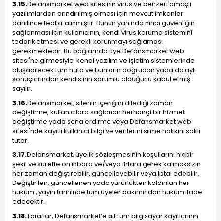
3.15.
Defansmarket web sitesinin virus ve benzeri amaçlı
yazılımlardan arındırılmış olması için mevcut imkanlar
dahilinde tedbir alınmıştır. Bunun yanında nihai güvenliğin
sağlanması için kullanıcının, kendi virus koruma sistemini
tedarik etmesi ve gerekli korunmayı sağlaması
gerekmektedir. Bu bağlamda üye Defansmarket web
sitesi'ne girmesiyle, kendi yazılım ve işletim sistemlerinde
oluşabilecek tüm hata ve bunların doğrudan yada dolaylı
sonuçlarından kendisinin sorumlu olduğunu kabul etmiş
sayılır.
3.16.
Defansmarket, sitenin içeriğini dilediği zaman
değiştirme, kullanıcılara sağlanan herhangi bir hizmeti
değiştirme yada sona erdirme veya Defansmarket web
sitesi'nde kayıtlı kullanıcı bilgi ve verilerini silme hakkını saklı
tutar.
3.17.
Defansmarket, üyelik sözleşmesinin koşullarını hiçbir
şekil ve surette ön ihbara ve/veya ihtara gerek kalmaksızın
her zaman değiştirebilir, güncelleyebilir veya iptal edebilir.
Değiştirilen, güncellenen yada yürürlükten kaldırılan her
hüküm , yayın tarihinde tüm üyeler bakımından hüküm ifade
edecektir.
3.18.
Taraflar, Defansmarket’e ait tüm bilgisayar kayıtlarının