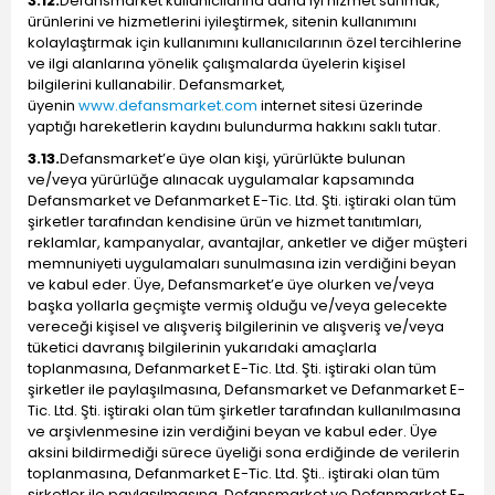
3.12.
Defansmarket kullanıcılarına daha iyi hizmet sunmak,
ürünlerini ve hizmetlerini iyileştirmek, sitenin kullanımını
kolaylaştırmak için kullanımını kullanıcılarının özel tercihlerine
ve ilgi alanlarına yönelik çalışmalarda üyelerin kişisel
bilgilerini kullanabilir. Defansmarket,
üyenin
www.defansmarket.com
internet sitesi üzerinde
yaptığı hareketlerin kaydını bulundurma hakkını saklı tutar.
3.13.
Defansmarket’e üye olan kişi, yürürlükte bulunan
ve/veya yürürlüğe alınacak uygulamalar kapsamında
Defansmarket ve Defanmarket E-Tic. Ltd. Şti. iştiraki olan tüm
şirketler tarafından kendisine ürün ve hizmet tanıtımları,
reklamlar, kampanyalar, avantajlar, anketler ve diğer müşteri
memnuniyeti uygulamaları sunulmasına izin verdiğini beyan
ve kabul eder. Üye, Defansmarket’e üye olurken ve/veya
başka yollarla geçmişte vermiş olduğu ve/veya gelecekte
vereceği kişisel ve alışveriş bilgilerinin ve alışveriş ve/veya
tüketici davranış bilgilerinin yukarıdaki amaçlarla
toplanmasına, Defanmarket E-Tic. Ltd. Şti. iştiraki olan tüm
şirketler ile paylaşılmasına, Defansmarket ve Defanmarket E-
Tic. Ltd. Şti. iştiraki olan tüm şirketler tarafından kullanılmasına
ve arşivlenmesine izin verdiğini beyan ve kabul eder. Üye
aksini bildirmediği sürece üyeliği sona erdiğinde de verilerin
toplanmasına, Defanmarket E-Tic. Ltd. Şti.. iştiraki olan tüm
şirketler ile paylaşılmasına, Defansmarket ve Defanmarket E-