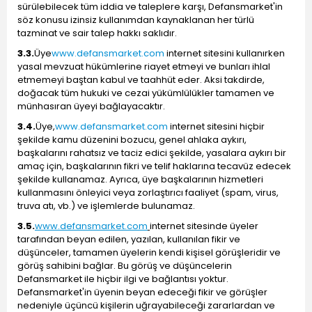
sürülebilecek tüm iddia ve taleplere karşı, Defansmarket'in
söz konusu izinsiz kullanımdan kaynaklanan her türlü
tazminat ve sair talep hakkı saklıdır.
3.3.
Üye
www.defansmarket.com
internet sitesini kullanırken
yasal mevzuat hükümlerine riayet etmeyi ve bunları ihlal
etmemeyi baştan kabul ve taahhüt eder. Aksi takdirde,
doğacak tüm hukuki ve cezai yükümlülükler tamamen ve
münhasıran üyeyi bağlayacaktır.
3.4.
Üye,
www.defansmarket.com
internet sitesini hiçbir
şekilde kamu düzenini bozucu, genel ahlaka aykırı,
başkalarını rahatsız ve taciz edici şekilde, yasalara aykırı bir
amaç için, başkalarının fikri ve telif haklarına tecavüz edecek
şekilde kullanamaz. Ayrıca, üye başkalarının hizmetleri
kullanmasını önleyici veya zorlaştırıcı faaliyet (spam, virus,
truva atı, vb.) ve işlemlerde bulunamaz.
3.5.
www.defansmarket.com
internet sitesinde üyeler
tarafından beyan edilen, yazılan, kullanılan fikir ve
düşünceler, tamamen üyelerin kendi kişisel görüşleridir ve
görüş sahibini bağlar. Bu görüş ve düşüncelerin
Defansmarket ile hiçbir ilgi ve bağlantısı yoktur.
Defansmarket'in üyenin beyan edeceği fikir ve görüşler
nedeniyle üçüncü kişilerin uğrayabileceği zararlardan ve