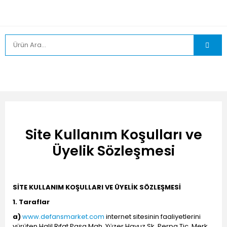
Site Kullanım Koşulları ve
Üyelik Sözleşmesi
SİTE KULLANIM KOŞULLARI VE ÜYELİK SÖZLEŞMESİ
1. Taraflar
a)
www.defansmarket.com
internet sitesinin faaliyetlerini
yürüten Halil Rıfat Paşa Mah. Yüzer Havuz Sk. Perpa Tic. Merk.