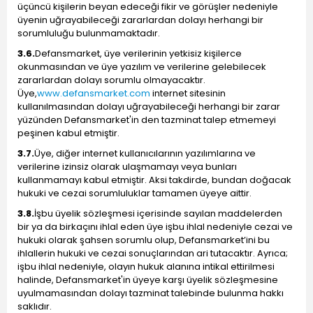
üçüncü kişilerin beyan edeceği fikir ve görüşler nedeniyle
üyenin uğrayabileceği zararlardan dolayı herhangi bir
sorumluluğu bulunmamaktadır.
3.6.
Defansmarket, üye verilerinin yetkisiz kişilerce
okunmasından ve üye yazılım ve verilerine gelebilecek
zararlardan dolayı sorumlu olmayacaktır.
Üye,
www.defansmarket.com
internet sitesinin
kullanılmasından dolayı uğrayabileceği herhangi bir zarar
yüzünden Defansmarket'in den tazminat talep etmemeyi
peşinen kabul etmiştir.
3.7.
Üye, diğer internet kullanıcılarının yazılımlarına ve
verilerine izinsiz olarak ulaşmamayı veya bunları
kullanmamayı kabul etmiştir. Aksi takdirde, bundan doğacak
hukuki ve cezai sorumluluklar tamamen üyeye aittir.
3.8.
İşbu üyelik sözleşmesi içerisinde sayılan maddelerden
bir ya da birkaçını ihlal eden üye işbu ihlal nedeniyle cezai ve
hukuki olarak şahsen sorumlu olup, Defansmarket’ini bu
ihlallerin hukuki ve cezai sonuçlarından ari tutacaktır. Ayrıca;
işbu ihlal nedeniyle, olayın hukuk alanına intikal ettirilmesi
halinde, Defansmarket'in üyeye karşı üyelik sözleşmesine
uyulmamasından dolayı tazminat talebinde bulunma hakkı
saklıdır.