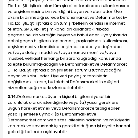
Tic. Ltd. Şti.. iştiraki olan tüm şirketler tarafından kullanılmasına
ve arşivlenmesine izin verdiğini beyan ve kabul eder. Üye
aksini bildirmediği sürece Defansmarket ve Defanmarket E-
Tic. Ltd. Şti.. Şti. iştiraki olan tüm şirketlerin kendisi ile internet,
telefon, SMS, vb iletişim kanalları kullanarak irtibata
geçmesine izin verdiğini beyan ve kabul eder. Üye yukarıda
bahsi geçen bilgilerin toplanması, paylaşılması, kullanılması,
arşivlenmesi ve kendisine erişilmesi nedeniyle doğrudan
ve/veya dolaylı maddi ve/veya manevi menfi ve/veya
müsbet, velhasıl herhangi bir zarara uğradığı konusunda
talepte bulunmayacağını ve Defansmarket ve Defanmarket
E-Tic. Ltd. Şti. iştiraki olan şirketleri sorumlu tutmayacağını
beyan ve kabul eder. Üye veri paylaşım tercihlerini
değiştirmek isterse, bu talebini Defansmarket’in müşteri
hizmetleri çağrı merkezlerine iletebilir.
3.14.
Defansmarket, üyenin kişisel bilgilerini yasal bir
zorunluluk olarak istendiğinde veya (a) yasal gereklere
uygun hareket etmek veya Defansmarket’e tebliğ edilen
yasal işlemlere uymak; (b) Defansmarket ve
Defansmarket.com web sitesi ailesinin haklarını ve mülkiyetini
korumak ve savunmak için gerekli olduğuna iyi niyetle kanaat
getirdiği hallerde açıklayabilir.