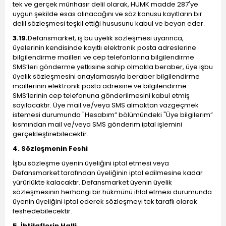
tek ve gerçek münhasır delil olarak, HUMK madde 287'ye
uygun şekilde esas alınacağını ve söz konusu kayıtların bir
delil sözleşmesi teşkil ettiği hususunu kabul ve beyan eder.
3.19.
Defansmarket, iş bu üyelik sözleşmesi uyarınca,
üyelerinin kendisinde kayıtlı elektronik posta adreslerine
bilgilendirme mailleri ve cep telefonlarına bilgilendirme
SMS’leri gönderme yetkisine sahip olmakla beraber, üye işbu
üyelik sözleşmesini onaylamasıyla beraber bilgilendirme
maillerinin elektronik posta adresine ve bilgilendirme
SMS’lerinin cep telefonuna gönderilmesini kabul etmiş
sayılacaktır. Üye mail ve/veya SMS almaktan vazgeçmek
istemesi durumunda "Hesabım” bölümündeki "Üye bilgilerim”
kısmından mail ve/veya SMS gönderim iptal işlemini
gerçekleştirebilecektir.
4. Sözleşmenin Feshi
İşbu sözleşme üyenin üyeliğini iptal etmesi veya
Defansmarket tarafından üyeliğinin iptal edilmesine kadar
yürürlükte kalacaktır. Defansmarket üyenin üyelik
sözleşmesinin herhangi bir hükmünü ihlal etmesi durumunda
üyenin üyeliğini iptal ederek sözleşmeyi tek taraflı olarak
feshedebilecektir.
5. İhtilaflerin Halli