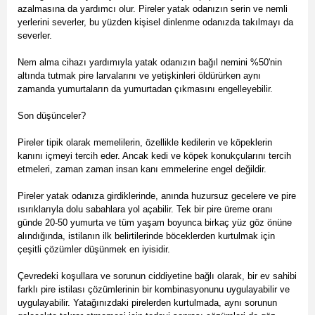
azalmasına da yardımcı olur. Pireler yatak odanızın serin ve nemli
yerlerini severler, bu yüzden kişisel dinlenme odanızda takılmayı da
severler.
Nem alma cihazı yardımıyla yatak odanızın bağıl nemini %50'nin
altında tutmak pire larvalarını ve yetişkinleri öldürürken aynı
zamanda yumurtaların da yumurtadan çıkmasını engelleyebilir.
Son düşünceler?
Pireler tipik olarak memelilerin, özellikle kedilerin ve köpeklerin
kanını içmeyi tercih eder. Ancak kedi ve köpek konukçularını tercih
etmeleri, zaman zaman insan kanı emmelerine engel değildir.
Pireler yatak odanıza girdiklerinde, anında huzursuz gecelere ve pire
ısırıklarıyla dolu sabahlara yol açabilir. Tek bir pire üreme oranı
günde 20-50 yumurta ve tüm yaşam boyunca birkaç yüz göz önüne
alındığında, istilanın ilk belirtilerinde böceklerden kurtulmak için
çeşitli çözümler düşünmek en iyisidir.
Çevredeki koşullara ve sorunun ciddiyetine bağlı olarak, bir ev sahibi
farklı pire istilası çözümlerinin bir kombinasyonunu uygulayabilir ve
uygulayabilir. Yatağınızdaki pirelerden kurtulmada, aynı sorunun