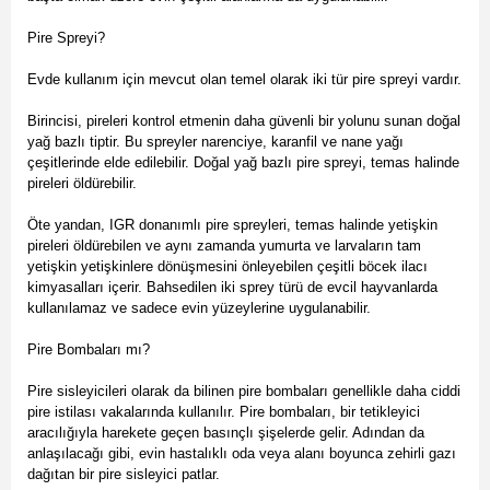
Pire Spreyi?
Evde kullanım için mevcut olan temel olarak iki tür pire spreyi vardır.
Birincisi, pireleri kontrol etmenin daha güvenli bir yolunu sunan doğal
yağ bazlı tiptir. Bu spreyler narenciye, karanfil ve nane yağı
çeşitlerinde elde edilebilir. Doğal yağ bazlı pire spreyi, temas halinde
pireleri öldürebilir.
Öte yandan, IGR donanımlı pire spreyleri, temas halinde yetişkin
pireleri öldürebilen ve aynı zamanda yumurta ve larvaların tam
yetişkin yetişkinlere dönüşmesini önleyebilen çeşitli böcek ilacı
kimyasalları içerir. Bahsedilen iki sprey türü de evcil hayvanlarda
kullanılamaz ve sadece evin yüzeylerine uygulanabilir.
Pire Bombaları mı?
Pire sisleyicileri olarak da bilinen pire bombaları genellikle daha ciddi
pire istilası vakalarında kullanılır. Pire bombaları, bir tetikleyici
aracılığıyla harekete geçen basınçlı şişelerde gelir. Adından da
anlaşılacağı gibi, evin hastalıklı oda veya alanı boyunca zehirli gazı
dağıtan bir pire sisleyici patlar.