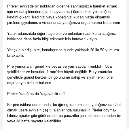
Pireler, evinizde bir noktadan diğerine zahmetsizce hareket etmek
için ev sahiplerinden (evcil hayvanınız) ücretsiz bir yolculuğun
keyfini çıkarır. Kedinizi veya köpeğinizi kucağınızda okşamak,
pirelerin giysilerinize ve sonunda yatağınıza sıçramasına fırsat verir.
Yatak odanızdaki diğer haşereler ve onlardan nasıl kurtulacağınız
hakkında daha fazla bilgi edinmek için buraya tıklayın.
Yetişkin bir dişi pire, konakçısına günde yaklaşık 20 ila 50 yumurta
bırakabilir.
Pire yumurtaları genellikle beyaz ve yarı saydam renklidir. Oval
şekillidirler ve boyutları 1 mm'den büyük değildir. Bu yumurtalar
genellikle granül benzeri bir görünüme sahip ve siyah renkli pire
dışkılarıyla birlikte bulunur.
Pireler Yatağınızda Yaşayabilir mi?
Bir pire istilası durumunda, bu iğrenç kan emiciler, yatağınız da dahil
olmak üzere evinizin çeşitli alanlarında bulunabilir. Pireler doymak
bilmez içiciler gibi görünse de, bu parazitler yine de beslenmeden bir
veya iki hafta hayatta kalabilirler.