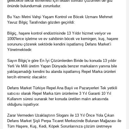
gelecekte tekrar etmemesi için tedavi sonrası çözümleri de göz
önünde bulundurmak zorunludur.
Bu Yazı Metni Vahşi Yaşam Kontrol ve Böcek Uzmanı Mehmet
Yavuz Bilgiç Tarafından gözden geçirildi:
Bilgiç, haşere kontrol endüstrisinde 13 Yıldır hizmet veriyor ve
1000'lerce işletme ve ev sahibinin böcek ve kemirgen, kuş, haşere
sorununu çözerek sektörde kendini ispatlamış Defans Market’i
Yönetmektedir.
Sayın Bilgiç’e göre En İyi Çözümlerden Biride bu konuda 13 yıldır
Yerli Ve Milli üretim Yapan Dünyada benzer markaların yanına bile
yaklaşamadığı kendini bu alanda ispatlamış Repel Marka ürünleri
tercih etmeniz olacaktır.
Defans Market Türkiye Repel Ana Bayii ve Pazaryerleri Tek yetkili
satıcısı olarak Repel Marka tüm ürünlerine 3 Yıl Garanti 10 Yıl
Kullanım süresi sunarak her konuda üretilen malın arkasında
olduğunu ispatlıyor.
Zarar Vermeden Uzaklaştırın Sloganı ile 13 Yıl Önce Yola Çıkan
Defans Market Şişli Perpa Ticaret Merkezinde Bulunan Mağazası ile
Tüm Haşere, Kuş, Kedi, Köpek Sorunlarınıza çözüm üretmeye