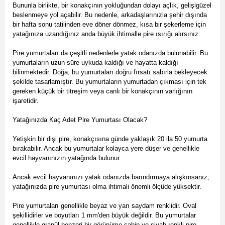
Bununla birlikte, bir konakçının yokluğundan dolayı açlık, gelişigüzel
beslenmeye yol açabilir. Bu nedenle, arkadaşlarınızla şehir dışında
bir hafta sonu tatilinden eve döner dönmez, kısa bir şekerleme için
yatağınıza uzandığınız anda büyük ihtimalle pire ısırığı alırsınız.
Pire yumurtaları da çeşitli nedenlerle yatak odanızda bulunabilir. Bu
yumurtaların uzun süre uykuda kaldığı ve hayatta kaldığı
bilinmektedir. Doğa, bu yumurtaları doğru fırsatı sabırla bekleyecek
şekilde tasarlamıştır. Bu yumurtaların yumurtadan çıkması için tek
gereken küçük bir titreşim veya canlı bir konakçının varlığının
işaretidir.
Yatağınızda Kaç Adet Pire Yumurtası Olacak?
Yetişkin bir dişi pire, konakçısına günde yaklaşık 20 ila 50 yumurta
bırakabilir. Ancak bu yumurtalar kolayca yere düşer ve genellikle
evcil hayvanınızın yatağında bulunur.
Ancak evcil hayvanınızı yatak odanızda barındırmaya alışkınsanız,
yatağınızda pire yumurtası olma ihtimali önemli ölçüde yüksektir.
Pire yumurtaları genellikle beyaz ve yarı saydam renklidir. Oval
şekillidirler ve boyutları 1 mm'den büyük değildir. Bu yumurtalar
genellikle granül benzeri bir görünüme sahip ve siyah renkli pire