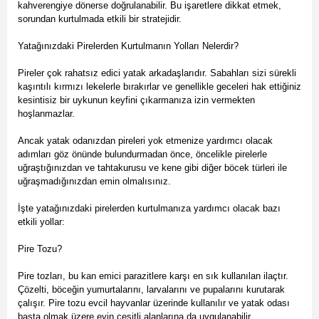
kahverengiye dönerse doğrulanabilir. Bu işaretlere dikkat etmek,
sorundan kurtulmada etkili bir stratejidir.
Yatağınızdaki Pirelerden Kurtulmanın Yolları Nelerdir?
Pireler çok rahatsız edici yatak arkadaşlarıdır. Sabahları sizi sürekli
kaşıntılı kırmızı lekelerle bırakırlar ve genellikle geceleri hak ettiğiniz
kesintisiz bir uykunun keyfini çıkarmanıza izin vermekten
hoşlanmazlar.
Ancak yatak odanızdan pireleri yok etmenize yardımcı olacak
adımları göz önünde bulundurmadan önce, öncelikle pirelerle
uğraştığınızdan ve tahtakurusu ve kene gibi diğer böcek türleri ile
uğraşmadığınızdan emin olmalısınız.
İşte yatağınızdaki pirelerden kurtulmanıza yardımcı olacak bazı
etkili yollar:
Pire Tozu?
Pire tozları, bu kan emici parazitlere karşı en sık kullanılan ilaçtır.
Çözelti, böceğin yumurtalarını, larvalarını ve pupalarını kurutarak
çalışır. Pire tozu evcil hayvanlar üzerinde kullanılır ve yatak odası
başta olmak üzere evin çeşitli alanlarına da uygulanabilir.