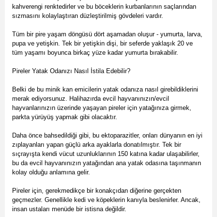
kahverengi renktedirler ve bu böceklerin kurbanlarının saçlarından
sızmasını kolaylaştıran düzleştirilmiş gövdeleri vardır.
Tüm bir pire yaşam döngüsü dört aşamadan oluşur - yumurta, larva,
pupa ve yetişkin. Tek bir yetişkin dişi, bir seferde yaklaşık 20 ve
tüm yaşamı boyunca birkaç yüze kadar yumurta bırakabilir.
Pireler Yatak Odanızı Nasıl İstila Edebilir?
Belki de bu minik kan emicilerin yatak odanıza nasıl girebildiklerini
merak ediyorsunuz. Halihazırda evcil hayvanınızın/evcil
hayvanlarınızın üzerinde yaşayan pireler için yatağınıza girmek,
parkta yürüyüş yapmak gibi olacaktır.
Daha önce bahsedildiği gibi, bu ektoparazitler, onları dünyanın en iyi
zıplayanları yapan güçlü arka ayaklarla donatılmıştır. Tek bir
sıçrayışta kendi vücut uzunluklarının 150 katına kadar ulaşabilirler,
bu da evcil hayvanınızın yatağından ana yatak odasına taşınmanın
kolay olduğu anlamına gelir.
Pireler için, gerekmedikçe bir konakçıdan diğerine gerçekten
geçmezler. Genellikle kedi ve köpeklerin kanıyla beslenirler. Ancak,
insan ustaları menüde bir istisna değildir.