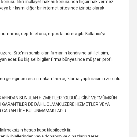
z konusu fikri mülkiyet hakları konusunda hiçbir hak vermez.
ya bir kısmı diğer bir internet sitesinde izinsiz olarak
efon numarası, cep telefonu, e-posta adresi gibi Kullanıcı’yı
ere, Site’nin sahibi olan firmanın kendisine ait iletişim,
an eder. Bu kişisel bilgiler firma bünyesinde müşteri profili
ümleri gereğince resmi makamlara açıklama yapılmasının zorunlu
ARAFINDAN SUNULAN HİZMETLER "OLDUĞU GİBİ” VE "MÜMKÜN
İ GARANTİLER DE DÂHİL OLMAK ÜZERE HİZMETLER VEYA
ÇBİR GARANTİDE BULUNMAMAKTADIR.
dirilmeksizin hesap kapatılabilecektir.
venlik ihlallerinden veya donanım ve cihazların zarar