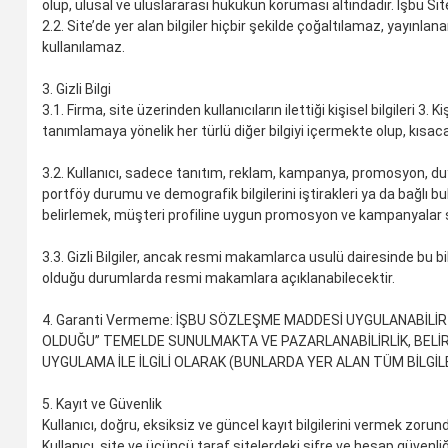
olup, ulusal ve uluslararası hukukun koruması altındadır. İşbu Si
2.2. Site’de yer alan bilgiler hiçbir şekilde çoğaltılamaz, yayın
kullanılamaz.
3. Gizli Bilgi
3.1. Firma, site üzerinden kullanıcıların ilettiği kişisel bilgileri 3
tanımlamaya yönelik her türlü diğer bilgiyi içermekte olup, kısaca ‘G
3.2. Kullanıcı, sadece tanıtım, reklam, kampanya, promosyon, duyur
portföy durumu ve demografik bilgilerini iştirakleri ya da bağlı b
belirlemek, müşteri profiline uygun promosyon ve kampanyalar s
3.3. Gizli Bilgiler, ancak resmi makamlarca usulü dairesinde bu
olduğu durumlarda resmi makamlara açıklanabilecektir.
4. Garanti Vermeme: İŞBU SÖZLEŞME MADDESİ UYGULANABİLİR
OLDUĞU” TEMELDE SUNULMAKTA VE PAZARLANABİLİRLİK, BELİ
UYGULAMA İLE İLGİLİ OLARAK (BUNLARDA YER ALAN TÜM BİLGİL
5. Kayıt ve Güvenlik
Kullanıcı, doğru, eksiksiz ve güncel kayıt bilgilerini vermek zorun
Kullanıcı, site ve üçüncü taraf sitelerdeki şifre ve hesap güvenl