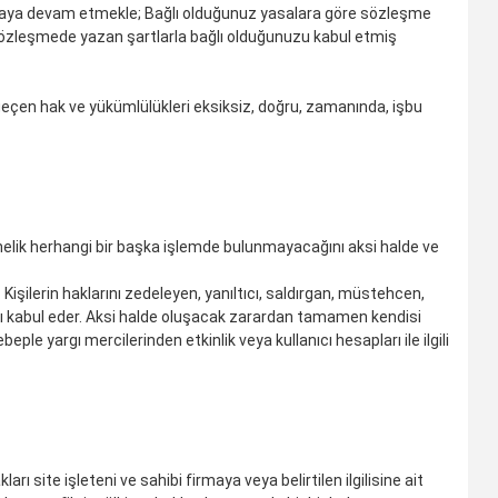
anmaya devam etmekle; Bağlı olduğunuz yasalara göre sözleşme
sözleşmede yazan şartlarla bağlı olduğunuzu kabul etmiş
 geçen hak ve yükümlülükleri eksiksiz, doğru, zamanında, işbu
elik herhangi bir başka işlemde bulunmayacağını aksi halde ve
 Kişilerin haklarını zedeleyen, yanıltıcı, saldırgan, müstehcen,
ağını kabul eder. Aksi halde oluşacak zarardan tamamen kendisi
eple yargı mercilerinden etkinlik veya kullanıcı hesapları ile ilgili
arı site işleteni ve sahibi firmaya veya belirtilen ilgilisine ait