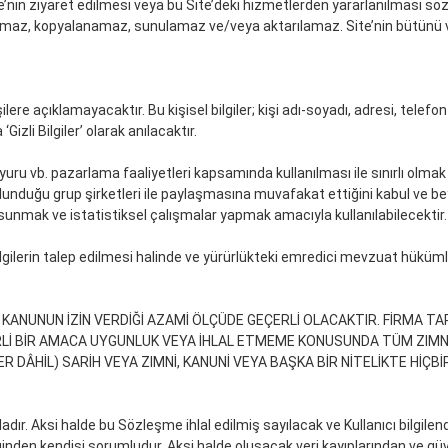
te’nin ziyaret edilmesi veya bu Site’deki hizmetlerden yararlanılması sö
lanamaz, kopyalanamaz, sunulamaz ve/veya aktarılamaz. Site’nin bütünü ve
. Kişilere açıklamayacaktır. Bu kişisel bilgiler; kişi adı-soyadı, adresi, tel
izli Bilgiler’ olarak anılacaktır.
u vb. pazarlama faaliyetleri kapsamında kullanılması ile sınırlı olmak üz
ulunduğu grup şirketleri ile paylaşmasına muvafakat ettiğini kabul ve bey
unmak ve istatistiksel çalışmalar yapmak amacıyla kullanılabilecektir.
 bilgilerin talep edilmesi halinde ve yürürlükteki emredici mevzuat hük
 KANUNUN İZİN VERDİĞİ AZAMİ ÖLÇÜDE GEÇERLİ OLACAKTIR. FİRMA T
RLİ BİR AMACA UYGUNLUK VEYA İHLAL ETMEME KONUSUNDA TÜM ZIMN
ER DÂHİL) SARİH VEYA ZIMNİ, KANUNİ VEYA BAŞKA BİR NİTELİKTE Hİ
dadır. Aksi halde bu Sözleşme ihlal edilmiş sayılacak ve Kullanıcı bilgilen
iğinden kendisi sorumludur. Aksi halde oluşacak veri kayıplarından ve gü