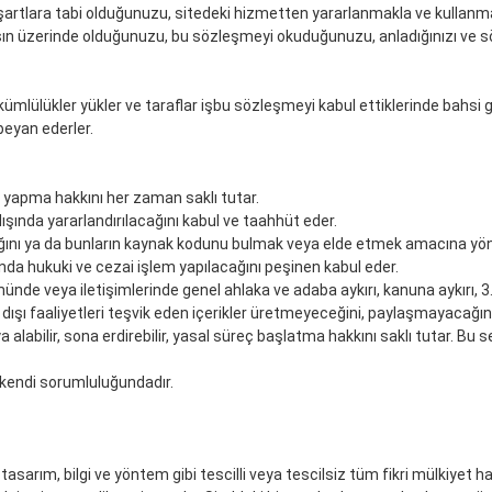
aki şartlara tabi olduğunuzu, sitedeki hizmetten yararlanmakla ve kull
aşın üzerinde olduğunuzu, bu sözleşmeyi okuduğunuzu, anladığınızı ve 
ükümlülükler yükler ve taraflar işbu sözleşmeyi kabul ettiklerinde bahsi
beyan ederler.
ik yapma hakkını her zaman saklı tutar.
şında yararlandırılacağını kabul ve taahhüt eder.
ağını ya da bunların kaynak kodunu bulmak veya elde etmek amacına yön
nda hukuki ve cezai işlem yapılacağını peşinen kabul eder.
ümünde veya iletişimlerinde genel ahlaka ve adaba aykırı, kanuna aykırı, 3.
 yasa dışı faaliyetleri teşvik eden içerikler üretmeyeceğini, paylaşmayac
alabilir, sona erdirebilir, yasal süreç başlatma hakkını saklı tutar. Bu seb
ri kendi sorumluluğundadır.
asarım, bilgi ve yöntem gibi tescilli veya tescilsiz tüm fikri mülkiyet hakl