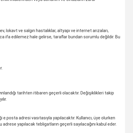
v, lokavt ve salgın hastalıklar, altyapı ve internet arızaları,
ca ifa edilemez hale gelirse, taraflar bundan sorumlu değildir. Bu
r.
ndığı tarihten itibaren geçerli olacaktır. Değişiklikleri takip
lır.
ği e.posta adresi vasıtasıyla yapılacaktır. Kullanıcı, üye olurken
u adrese yapılacak tebligatların geçerli sayılacağını kabul eder.