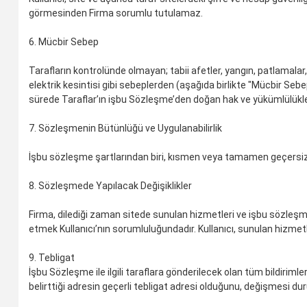
görmesinden Firma sorumlu tutulamaz.
6. Mücbir Sebep
Tarafların kontrolünde olmayan; tabii afetler, yangın, patlamalar, i
elektrik kesintisi gibi sebeplerden (aşağıda birlikte "Mücbir Seb
sürede Taraflar’ın işbu Sözleşme’den doğan hak ve yükümlülükleri
7. Sözleşmenin Bütünlüğü ve Uygulanabilirlik
İşbu sözleşme şartlarından biri, kısmen veya tamamen geçersiz h
8. Sözleşmede Yapılacak Değişiklikler
Firma, dilediği zaman sitede sunulan hizmetleri ve işbu sözleşme ş
etmek Kullanıcı’nın sorumluluğundadır. Kullanıcı, sunulan hizmet
9. Tebligat
İşbu Sözleşme ile ilgili taraflara gönderilecek olan tüm bildirimler
belirttiği adresin geçerli tebligat adresi olduğunu, değişmesi dur