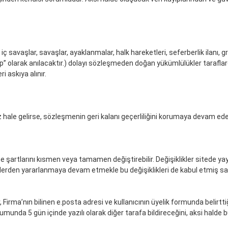
ç savaşlar, savaşlar, ayaklanmalar, halk hareketleri, seferberlik ilanı, gre
ep” olarak anılacaktır.) dolayı sözleşmeden doğan yükümlülükler taraflar
 askıya alınır.
ale gelirse, sözleşmenin geri kalanı geçerliliğini korumaya devam ede
artlarını kısmen veya tamamen değiştirebilir. Değişiklikler sitede yayınla
lerden yararlanmaya devam etmekle bu değişiklikleri de kabul etmiş sayı
, Firma’nın bilinen e.posta adresi ve kullanıcının üyelik formunda belirtti
umunda 5 gün içinde yazılı olarak diğer tarafa bildireceğini, aksi halde b