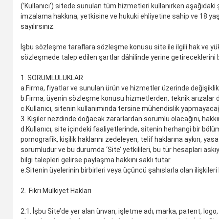
(‘Kullanıcı’) sitede sunulan tüm hizmetleri kullanırken aşağıd
imzalama hakkına, yetkisine ve hukuki ehliyetine sahip ve 18 y
sayılırsınız.
İşbu sözleşme taraflara sözleşme konusu site ile ilgili hak ve y
sözleşmede talep edilen şartlar dâhilinde yerine getireceklerini 
1. SORUMLULUKLAR
a.
Firma, fiyatlar ve sunulan ürün ve hizmetler üzerinde değişikl
b.
Firma, üyenin sözleşme konusu hizmetlerden, teknik arızalar dı
c.
Kullanıcı, sitenin kullanımında tersine mühendislik yapmayac
3. Kişiler nezdinde doğacak zararlardan sorumlu olacağını, hakkı
d.
Kullanıcı, site içindeki faaliyetlerinde, sitenin herhangi bir böl
pornografik, kişilik haklarını zedeleyen, telif haklarına aykırı,
sorumludur ve bu durumda ‘Site’ yetkilileri, bu tür hesapları askıya 
bilgi talepleri gelirse paylaşma hakkını saklı tutar.
e.
Sitenin üyelerinin birbirleri veya üçüncü şahıslarla olan ilişkile
2. Fikri Mülkiyet Hakları
2.1. İşbu Site’de yer alan ünvan, işletme adı, marka, patent, logo, t