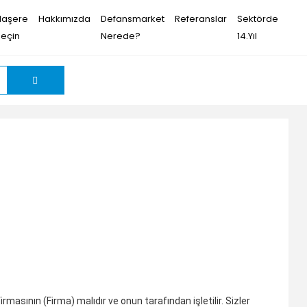
Haşere
Hakkımızda
Defansmarket
Referanslar
Sektörde
Seçin
Nerede?
14.Yıl
masının (Firma) malıdır ve onun tarafından işletilir. Sizler