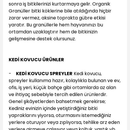
sonra iş bitkilerinizi kurtarmaya gelir. Organik
Granüller bitki köklerine bile atıldığında hiçbir
zarar vermez, aksine toprakta gübre etkisi
yaratır. Bu granüllerle hem hayvanınızı bu
ortamdan uzaklaştırır hem de bitkinizin
gelişmesine destek olursunuz.
KEDİ KOVUCU ÜRÜNLER
-
KEDİ KOVUCU SPREYLER
Kedi kovucu,
spreyler kullanıma hazır, kolaylıkla bulunan ve ev,
ofis, iş yeri, küçük bahçe gibi ortamlarda az alan
ve ihtiyaç sebebiyle tercih edilen ürünlerdir.
Genel şikâyetlerden bahsetmek gerekirse;
Kediniz evinizin içinde yetiştirdiğiniz bitki
yapraklarını yiyorsa, oturmasını istemediğiniz
yerlere oturuyor veya zıplıyorsa, tehlike arz eden
yerlere girmeye çalışıyor veya koltuk, yastık vb.