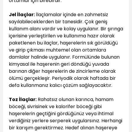
ortamlar için birebirdir.
Jel İlaçlar:
İlaçlamalar içinde en zahmetsiz
sayılabileceklerden bir tanesidir. Çok geniş
kullanım alanı vardır ve kolay uygulanır. Bir şırınga
içerisine yerleştirilen ve kullanıma hazır olarak
paketlenen bu ilaçlar, haşerelerin sık görüldüğü
ve girip çıkması muhtemel olan ortamlara
damlalar halinde uygulanır. Formülünde bulunan
kimyasal ile haşerenin geri döndüğü yuvada
barınan diğer haşerelerin de zincirleme olarak
ölümü gerçekleşir. Periyodik olarak haftada bir
defa kullanmanız kalıcı çözüm sağlayacaktır.
Toz İlaçlar:
Rahatsız olunan karınca, hamam
böceği, sivrisinek ve kalorifer böceği gibi
haşerelerin geçtiğini gördüğünüz veya ihtimal
verdiğiniz yerlere serperek uygularsınız. Herhangi
bir karışım gerektirmez. Hedef alınan haşereye