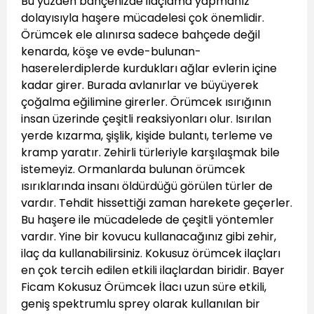
Bu yüzden bahçenizde ilaçlama yapmanız
dolayısıyla haşere mücadelesi çok önemlidir.
Örümcek ele alınırsa sadece bahçede değil
kenarda, köşe ve evde-bulunan-
haserelerdiplerde kurdukları ağlar evlerin içine
kadar girer. Burada avlanırlar ve büyüyerek
çoğalma eğilimine girerler. Örümcek ısırığının
insan üzerinde çeşitli reaksiyonları olur. Isırılan
yerde kızarma, şişlik, kişide bulantı, terleme ve
kramp yaratır. Zehirli türleriyle karşılaşmak bile
istemeyiz. Ormanlarda bulunan örümcek
ısırıklarında insanı öldürdüğü görülen türler de
vardır. Tehdit hissettiği zaman harekete geçerler.
Bu haşere ile mücadelede de çeşitli yöntemler
vardır. Yine bir kovucu kullanacağınız gibi zehir,
ilaç da kullanabilirsiniz. Kokusuz örümcek ilaçları
en çok tercih edilen etkili ilaçlardan biridir. Bayer
Ficam Kokusuz Örümcek İlacı uzun süre etkili,
geniş spektrumlu sprey olarak kullanılan bir