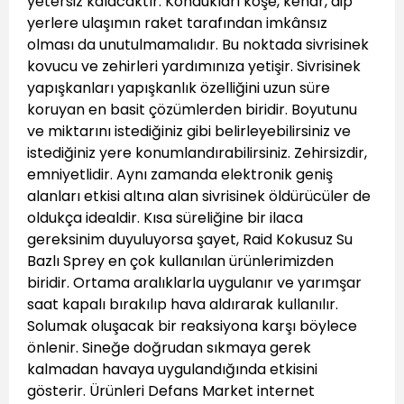
yetersiz kalacaktır. Kondukları köşe, kenar, dip
yerlere ulaşımın raket tarafından imkânsız
olması da unutulmamalıdır. Bu noktada sivrisinek
kovucu ve zehirleri yardımınıza yetişir. Sivrisinek
yapışkanları yapışkanlık özelliğini uzun süre
koruyan en basit çözümlerden biridir. Boyutunu
ve miktarını istediğiniz gibi belirleyebilirsiniz ve
istediğiniz yere konumlandırabilirsiniz. Zehirsizdir,
emniyetlidir. Aynı zamanda elektronik geniş
alanları etkisi altına alan sivrisinek öldürücüler de
oldukça idealdir. Kısa süreliğine bir ilaca
gereksinim duyuluyorsa şayet, Raid Kokusuz Su
Bazlı Sprey en çok kullanılan ürünlerimizden
biridir. Ortama aralıklarla uygulanır ve yarımşar
saat kapalı bırakılıp hava aldırarak kullanılır.
Solumak oluşacak bir reaksiyona karşı böylece
önlenir. Sineğe doğrudan sıkmaya gerek
kalmadan havaya uygulandığında etkisini
gösterir. Ürünleri Defans Market internet