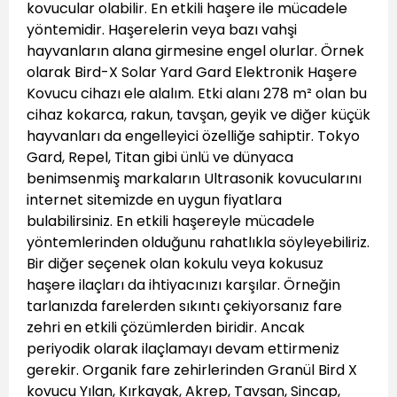
kovucular olabilir. En etkili haşere ile mücadele
yöntemidir. Haşerelerin veya bazı vahşi
hayvanların alana girmesine engel olurlar. Örnek
olarak Bird-X Solar Yard Gard Elektronik Haşere
Kovucu cihazı ele alalım. Etki alanı 278 m² olan bu
cihaz kokarca, rakun, tavşan, geyik ve diğer küçük
hayvanları da engelleyici özelliğe sahiptir. Tokyo
Gard, Repel, Titan gibi ünlü ve dünyaca
benimsenmiş markaların Ultrasonik kovucularını
internet sitemizde en uygun fiyatlara
bulabilirsiniz. En etkili haşereyle mücadele
yöntemlerinden olduğunu rahatlıkla söyleyebiliriz.
Bir diğer seçenek olan kokulu veya kokusuz
haşere ilaçları da ihtiyacınızı karşılar. Örneğin
tarlanızda farelerden sıkıntı çekiyorsanız fare
zehri en etkili çözümlerden biridir. Ancak
periyodik olarak ilaçlamayı devam ettirmeniz
gerekir. Organik fare zehirlerinden Granül Bird X
kovucu Yılan, Kırkayak, Akrep, Tavşan, Sincap,