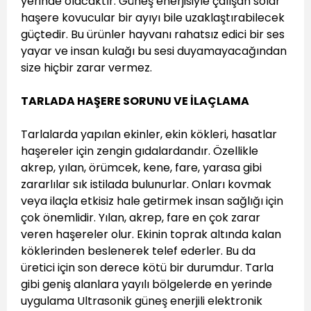
yerinde olacaktır. Güneş enerjisiyle çalışan solar
haşere kovucular bir ayıyı bile uzaklaştırabilecek
güçtedir. Bu ürünler hayvanı rahatsız edici bir ses
yayar ve insan kulağı bu sesi duyamayacağından
size hiçbir zarar vermez.
TARLADA HAŞERE SORUNU VE İLAÇLAMA
Tarlalarda yapılan ekinler, ekin kökleri, hasatlar
haşereler için zengin gıdalardandır. Özellikle
akrep, yılan, örümcek, kene, fare, yarasa gibi
zararlılar sık istilada bulunurlar. Onları kovmak
veya ilaçla etkisiz hale getirmek insan sağlığı için
çok önemlidir. Yılan, akrep, fare en çok zarar
veren haşereler olur. Ekinin toprak altında kalan
köklerinden beslenerek telef ederler. Bu da
üretici için son derece kötü bir durumdur. Tarla
gibi geniş alanlara yayılı bölgelerde en yerinde
uygulama Ultrasonik güneş enerjili elektronik