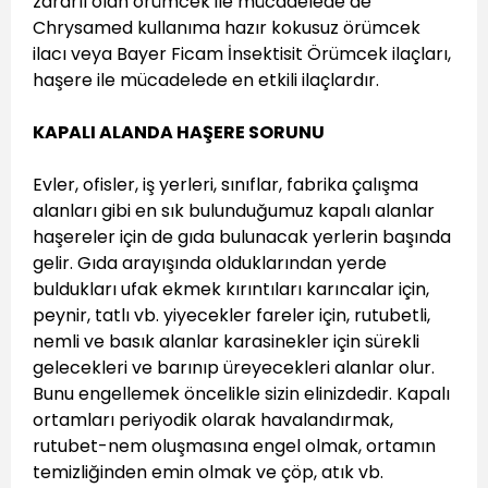
zararlı olan örümcek ile mücadelede de
Chrysamed kullanıma hazır kokusuz örümcek
ilacı veya Bayer Ficam İnsektisit Örümcek ilaçları,
haşere ile mücadelede en etkili ilaçlardır.
KAPALI ALANDA HAŞERE SORUNU
Evler, ofisler, iş yerleri, sınıflar, fabrika çalışma
alanları gibi en sık bulunduğumuz kapalı alanlar
haşereler için de gıda bulunacak yerlerin başında
gelir. Gıda arayışında olduklarından yerde
buldukları ufak ekmek kırıntıları karıncalar için,
peynir, tatlı vb. yiyecekler fareler için, rutubetli,
nemli ve basık alanlar karasinekler için sürekli
gelecekleri ve barınıp üreyecekleri alanlar olur.
Bunu engellemek öncelikle sizin elinizdedir. Kapalı
ortamları periyodik olarak havalandırmak,
rutubet-nem oluşmasına engel olmak, ortamın
temizliğinden emin olmak ve çöp, atık vb.